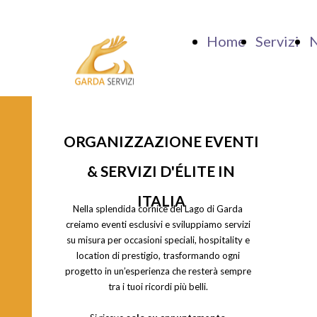
Home
Servizi
N
ORGANIZZAZIONE EVENTI
& SERVIZI D'ÉLITE IN
ITALIA
Nella splendida cornice del Lago di Garda
creiamo eventi esclusivi e sviluppiamo servizi
su misura per occasioni speciali, hospitality e
location di prestigio, trasformando ogni
progetto in un’esperienza che resterà sempre
tra i tuoi ricordi più belli.