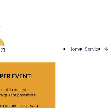
Home
Servizi
N
PER EVENTI
n chi ti consente
re questa possibilità !
 un comodo e riservato