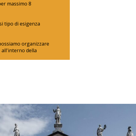
 per massimo 8
i tipo di esigenza
 possiamo organizzare
ll'interno della